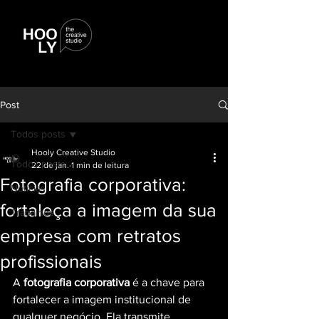
Post
Todos posts
Hooly Creative Studio
Todos posts
22 de jan.
1 min de leitura
Fotografia corporativa:
Notícias
fortaleça a imagem da sua
Trabalhos
empresa com retratos
profissionais
A 
fotografia corporativa
 é a chave para 
fortalecer a imagem institucional de 
qualquer negócio. Ela transmite 