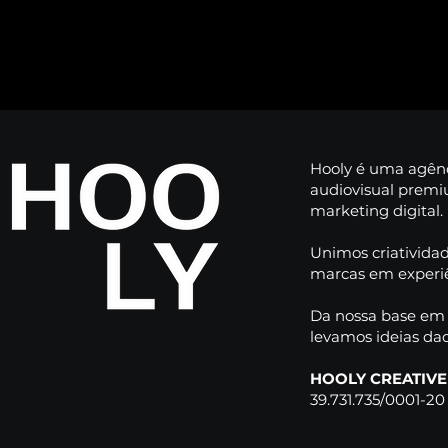
Hooly é uma agênc
audiovisual premi
marketing digital.
Unimos criatividad
marcas em experiê
ing em Grande
Captação aérea com drone
s: leve seu evento
em Florianópolis: por que s
Da nossa base e
 qualquer lugar do
marca precisa desse recurs
levamos ideias da
HOOLY CREATIVE
39.731.735/0001-20