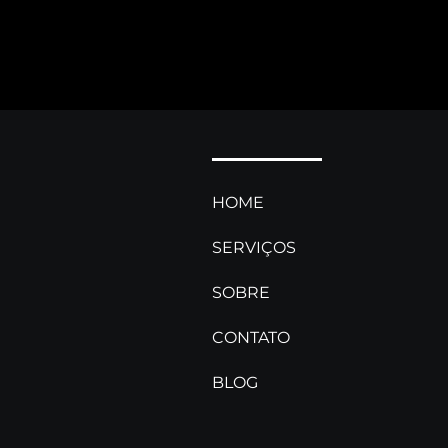
HOME
SERVIÇOS
Como a filmagem aérea
Live stream
SOBRE
valoriza imóveis e destinos
Florianópoli
turísticos
ao vivo para
CONTATO
mundo
BLOG