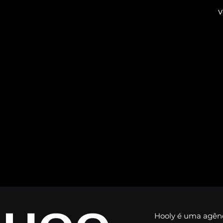
V
Hooly é uma agênc