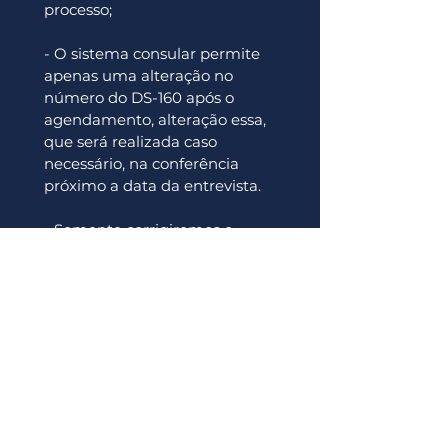
processo;
- O sistema consular permite 
apenas uma alteração no 
número do DS-160 após o 
agendamento, alteração essa, 
que será realizada caso 
necessário, na conferência 
próximo a data da entrevista. 
- Somente corrigiremos o 
formulário em caso de erro de 
digitação, caso as alterações 
sejam de erro no 
preenchimento na ficha de 
requisição que nos foi enviado, 
terá o custo de taxa de 
serviços extra de 
R$ 100,00
por formulário.
Próximo